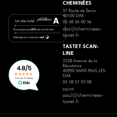
CHEMINÉES
57 Route de Tercis
40100 DAX
A
websitecarbon
Un site noté
05 58 56 00 56
dax@cheminees-
Plus propre que
87%
des autres sites
tastet.fr
Hébergé sur un serveur
vert
TASTET SCAN-
LINE
2228 Avenue de la
Résistance
40990 SAINT-PAUL-LÉS-
DAX
05 58 57 93 08
saint-
paul@cheminees-
tastet.fr